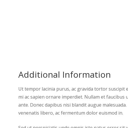
Additional Information
Ut tempor lacinia purus, ac gravida tortor suscipit
mi ac sapien ornare imperdiet. Nullam et faucibus
ante. Donec dapibus nisi blandit augue malesuada. E
venenatis libero, ac fermentum dolor euismod in.
Sed ut perspiciatis unde omnis iste natus error sit