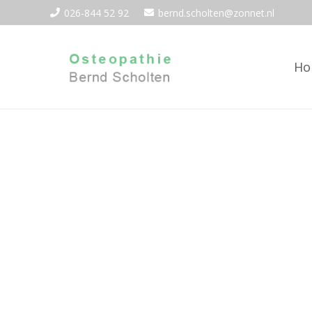
026-844 52 92
bernd.scholten@zonnet.nl
Ho