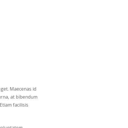
 eget. Maecenas id
 urna, at bibendum
tiam facilisis
 voluptatem