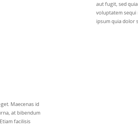
aut fugit, sed qu
voluptatem sequi 
ipsum quia dolor si
 eget. Maecenas id
 urna, at bibendum
tiam facilisis