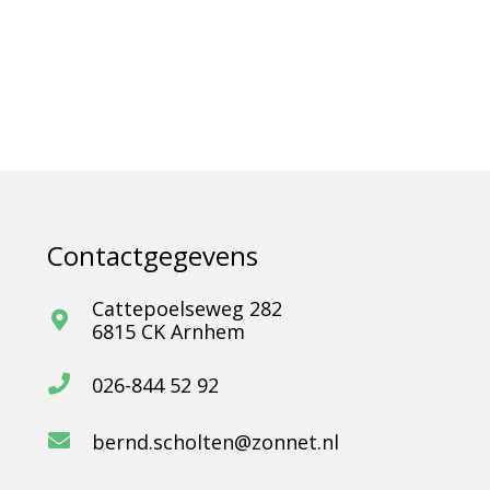
Contactgegevens
Cattepoelseweg 282
6815 CK Arnhem
026-844 52 92
bernd.scholten@zonnet.nl