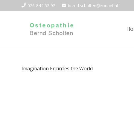
026-844 52 92
bernd.scholten@zonnet.nl
Ho
Imagination Encircles the World